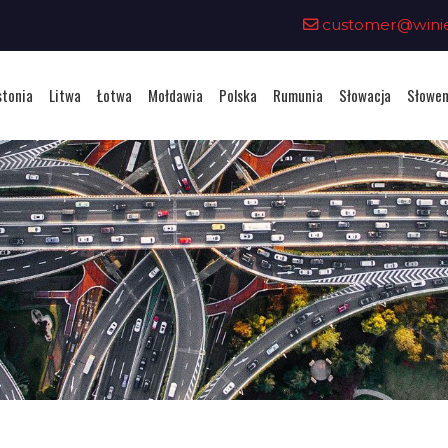
customer@winiet
stonia
Litwa
Łotwa
Mołdawia
Polska
Rumunia
Słowacja
Słowen