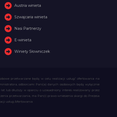
Austria winieta
Szwajcaria winieta
Nasi Partnerzy
E-winieta
Winiety Słowniczek
obowe przetwarzane będą w celu realizacji usług/ ofertowania na
administratora, odbiorcami Pani(a) danych osobowych będą wyłącznie
t lub dłuższy w oparciu o uzasadniony interes realizowany przez
czenia przetwarzania, ma Pan(i) prawo wniesienia skargi do Prezesa
ji usług /ofertowania.