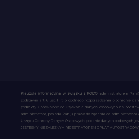
Klauzula informacyjna w związku z RODO
administratorem Pani(
podstawie art. 6 ust. 1 lit. b ogólnego rozporządzenia o ochronie
podmioty uprawnione do uzyskania danych osobowych na podstawie
administratora, posiada Pan(i) prawo do żądania od administratora
Urzędu Ochrony Danych Osobowych, podanie danych osobowych jest d
JESTEŚMY NIEZALEŻNYM REJESTRATOREM OPŁAT AUTOSTRADO