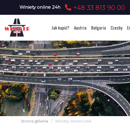
+48 33 813 90 00
Winiety online 24h
Jak kupić?
Austria
Bułgaria
Czechy
E
Strona główna
/
Winiety Słowniczek