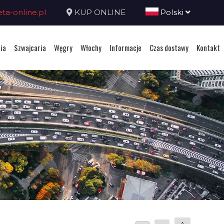
a-online.pl
KUP ONLINE
Polski
ia
Szwajcaria
Węgry
Włochy
Informacje
Czas dostawy
Kontakt