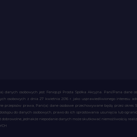
a) danych osobowych jest Feniqs.pl Prosta Spółka Akcyjna. Pani/Pana dane os
 danych osobowych z dnia 27 kwietnia 2016 r. jako usprawiedliwionego interesu 
 przepisów prawa, Pani(a) dane osobowe przechowywane będą przez okres 5 la
 dostępu do danych osobowych, prawo do ich sprostowania usunięcia lub ograni
obrowolne, jednakże niepodanie danych może skutkować niemożliwością realizac
WYCH