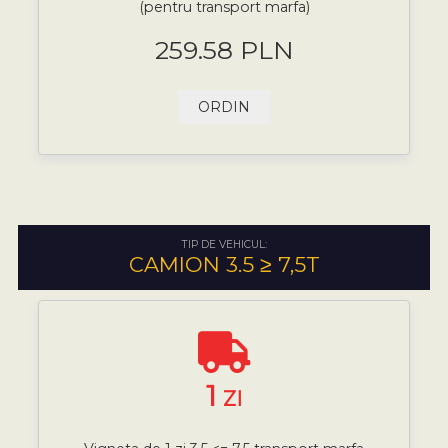
(pentru transport marfa)
259.58 PLN
ORDIN
TIP DE VEHICUL:
CAMION 3.5 ≥ 7,5T
1
ZI