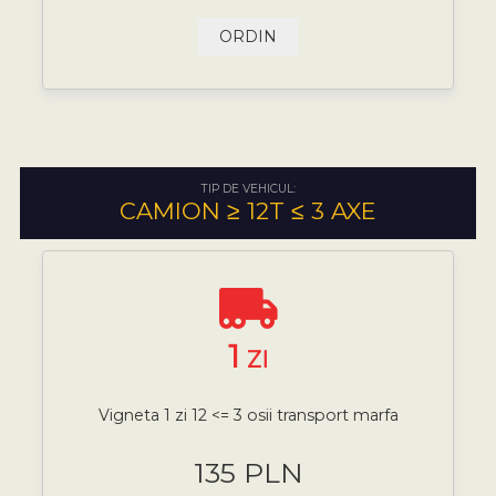
ORDIN
TIP DE VEHICUL:
CAMION ≥ 12T ≤ 3 AXE
1
ZI
Vigneta 1 zi 12 <= 3 osii transport marfa
135 PLN