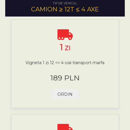
TIP DE VEHICUL:
CAMION ≥ 12T ≤ 4 AXE
1
ZI
Vigneta 1 zi 12 <= 4 osii transport marfa
189 PLN
ORDIN