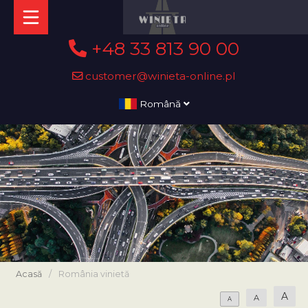
+48 33 813 90 00
customer@winieta-online.pl
Română
Acasă
/
România vinietă
A
A
A