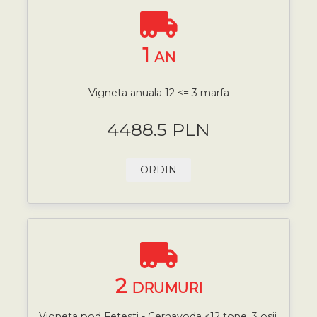
1
AN
Vigneta anuala 12 <= 3 marfa
4488.5 PLN
ORDIN
2
DRUMURI
Vigneta pod Fetesti - Cernavoda <12 tone, 3 osii,