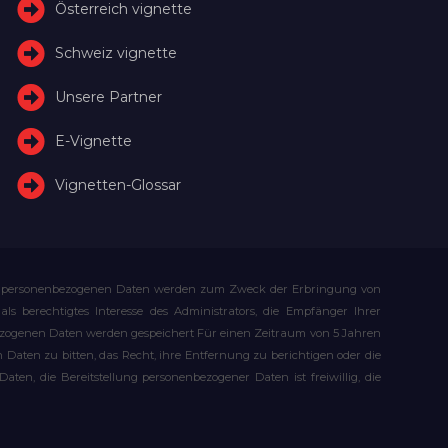
Österreich vignette
Schweiz vignette
Unsere Partner
E-Vignette
Vignetten-Glossar
Ihre personenbezogenen Daten werden zum Zweck der Erbringung von
s berechtigtes Interesse des Administrators, die Empfänger Ihrer
bezogenen Daten werden gespeichert Für einen Zeitraum von 5 Jahren
Daten zu bitten, das Recht, ihre Entfernung zu berichtigen oder die
n, die Bereitstellung personenbezogener Daten ist freiwillig, die