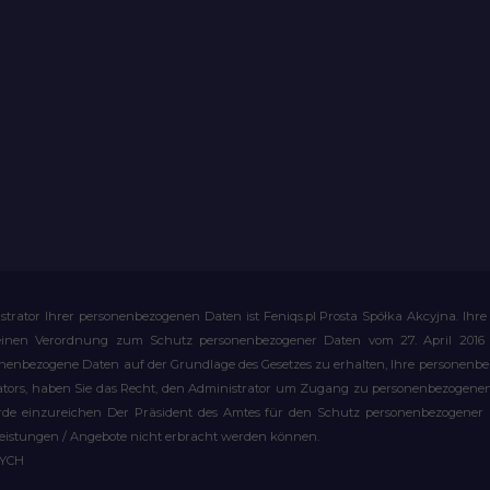
strator Ihrer personenbezogenen Daten ist Feniqs.pl Prosta Spółka Akcyjna. 
meinen Verordnung zum Schutz personenbezogener Daten vom 27. April 2016 al
rsonenbezogene Daten auf der Grundlage des Gesetzes zu erhalten, Ihre personen
rators, haben Sie das Recht, den Administrator um Zugang zu personenbezogenen 
e einzureichen Der Präsident des Amtes für den Schutz personenbezogener Date
leistungen / Angebote nicht erbracht werden können.
WYCH