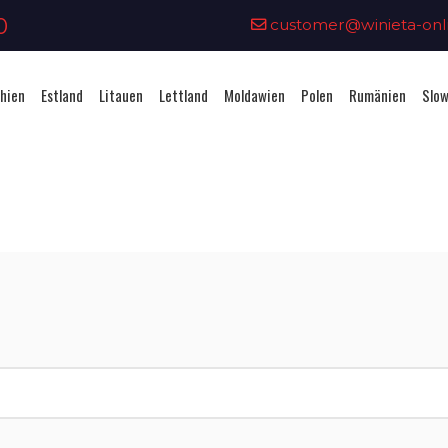
0
customer@winieta-onli
hien
Estland
Litauen
Lettland
Moldawien
Polen
Rumänien
Slow
Vignettenkauf - Slowenien