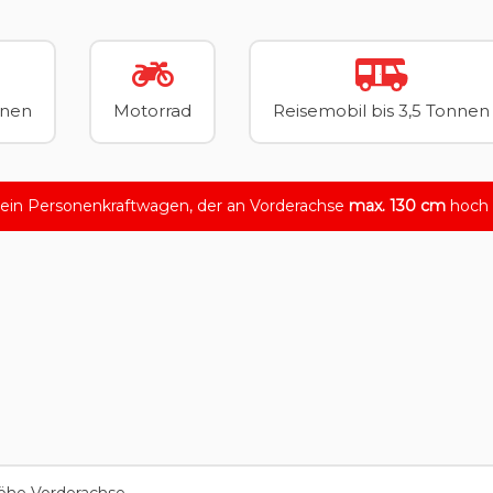
nnen
Motorrad
Reisemobil bis 3,5 Tonnen
 ein Personenkraftwagen, der an Vorderachse
max. 130 cm
hoch i