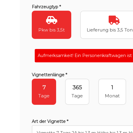
Fahrzeugtyp *
Pkw bis 3,5t
Lieferung bis 3,5 To
Aufmerksamkeit! Ein Personenkraftwagen ist
Vignettenlänge *
7
365
1
Tage
Tage
Monat
Art der Vignette *