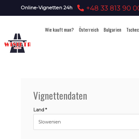
+48 33 813 90 0
Online-Vignetten 24h
Wie kauft man?
Österreich
Bulgarien
Tschec
Vignettendaten
Land *