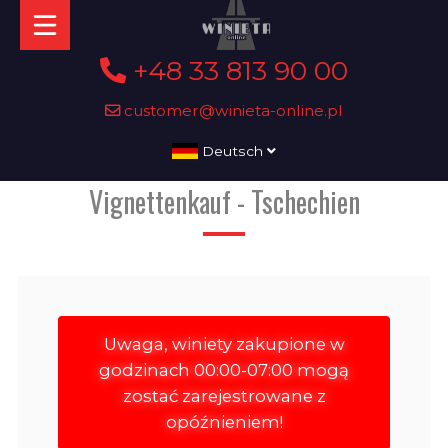
+48 33 813 90 00
customer@winieta-online.pl
Deutsch
Vignettenkauf - Tschechien
Uwaga, winiety zakupione w
godzinach 00:00-07:00 mogą
zostać zarejestrowane z
opóźnieniem!