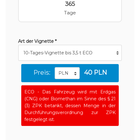
365
Tage
Art der Vignette *
Preis:
40 PLN
ECO - Das Fahrzeug wird mit Erdgas
(CNG) oder Biomethan im Sinne des § 21
(3) ZPK betankt, dessen Menge in der
Durchführungsverordnung zur ZPK
festgelegt ist.