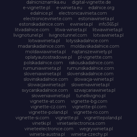
dalnicniznamka.eu
digital-vignette.de
e-vignette.pl
e-winieta.eu
edalnice.org
edalnice.pl
electronicavinieta.com
electroniceviniete.com
estoniawinieta.pl
estonskadalnice.com
ewinieta.pl
info365.pl
litvadalnice.com
litwa-winieta.pl
litwawinieta.pl
livignotunel.pl
livignotunnel.com
lotvawinieta.pl
lotwawinieta.pl
lotysskadalnice.com
madarskadalnice.com
moldavskadalnice.com
moldawiawinieta.pl
najtanszewiniety.pl
oplatyautostradowe.pl
pl-vignette.com
polskadalnice.com
rakouskadalnice.com
rumuniawinieta.pl
rumunskadalnice.com
sloveniawinieta.pl
slovenskadalnice.com
slovinskadalnice.com
slowacja-winieta.pl
slowacjawinieta.pl
sloweniawinieta.pl
svycarskadalnice.com
szwajcariawinieta.pl
słoweniawinieta.pl
tunellivigno.pl
vignette-at.com
vignette-bg.com
vignette-cz.com
vignette-pl.com
vignette-poland.pl
vignette-ro.com
vignette-si.com
vignette.pl
vignettepoland.pl
vinetki.pl
vinietaelectronica.com
vinieteelectronice.com
wegrywinieta.pl
winieta-austria.pl
winieta-czechy.pl