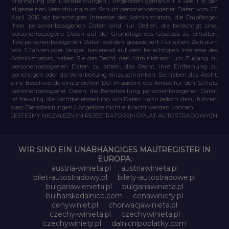
Erbringung von Dienstleistungen / Angeboten gemäß Art. 6 Sek. 1 lit. der
allgemeinen Verordnung zum Schutz personenbezogener Daten vom 27.
April 2016 als berechtigtes Interesse des Administrators, die Empfänger
Ihrer personenbezogenen Daten sind nur Stellen, die berechtigt sind,
personenbezogene Daten auf der Grundlage des Gesetzes zu erhalten,
Ihre personenbezogenen Daten werden gespeichert Für einen Zeitraum
von 5 Jahren oder länger, basierend auf dem berechtigten Interesse des
Administrators, haben Sie das Recht, den Administrator um Zugang zu
personenbezogenen Daten zu bitten, das Recht, ihre Entfernung zu
berichtigen oder die Verarbeitung einzuschränken, Sie haben das Recht,
eine Beschwerde einzureichen Der Präsident des Amtes für den Schutz
personenbezogener Daten, die Bereitstellung personenbezogener Daten
ist freiwillig, die Nichtbereitstellung von Daten kann jedoch dazu führen,
dass Dienstleistungen / Angebote nicht erbracht werden können.
JESTEŚMY NIEZALEŻNYM REJESTRATOREM OPŁAT AUTOSTRADOWYCH
WIR SIND EIN UNABHÄNGIGES MAUTREGISTER IN
EUROPA:
austria-winieta.pl
austriawinieta.pl
bilet-autostradowy.pl
bilety-autostradowe.pl
bulgariawienieta.pl
bulgariawinieta.pl
bulharskadalnice.com
cenawiniety.pl
cenywiniet.pl
chorwacjawinieta.pl
czechy-winieta.pl
czechywinieta.pl
czechywiniety.pl
dalnicnipoplatky.com