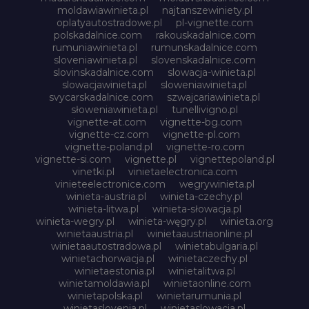
moldawiawinieta.pl
najtanszewiniety.pl
oplatyautostradowe.pl
pl-vignette.com
polskadalnice.com
rakouskadalnice.com
rumuniawinieta.pl
rumunskadalnice.com
sloveniawinieta.pl
slovenskadalnice.com
slovinskadalnice.com
slowacja-winieta.pl
slowacjawinieta.pl
sloweniawinieta.pl
svycarskadalnice.com
szwajcariawinieta.pl
słoweniawinieta.pl
tunellivigno.pl
vignette-at.com
vignette-bg.com
vignette-cz.com
vignette-pl.com
vignette-poland.pl
vignette-ro.com
vignette-si.com
vignette.pl
vignettepoland.pl
vinetki.pl
vinietaelectronica.com
vinieteelectronice.com
wegrywinieta.pl
winieta-austria.pl
winieta-czechy.pl
winieta-litwa.pl
winieta-słowacja.pl
winieta-wegry.pl
winieta-węgry.pl
winieta.org
winietaaustria.pl
winietaaustriaonline.pl
winietaautostradowa.pl
winietabulgaria.pl
winietachorwacja.pl
winietaczechy.pl
winietaestonia.pl
winietalitwa.pl
winietamoldawia.pl
winietaonline.com
winietapolska.pl
winietarumunia.pl
winietaslovenia.pl
winietaslowacja.pl