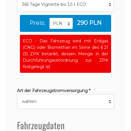
Preis:
290 PLN
ECO - Das Fahrzeug wird mit Erdgas
(CNG) oder Biomethan im Sinne des § 21
(3) ZPK betankt, dessen Menge in der
Durchführungsverordnung zur ZPK
festgelegt ist.
Art der Fahrzeugstromversorgung *
Fahrzeugdaten