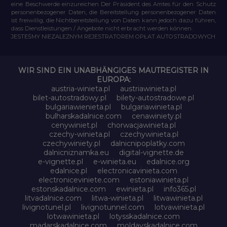
eine Beschwerde einzureichen Der Präsident des Amtes für den Schutz
personenbezogener Daten, die Bereitstellung personenbezogener Daten
ist freiwillig, die Nichtbereitstellung von Daten kann jedoch dazu führen,
dass Dienstleistungen / Angebote nicht erbracht werden können.
JESTEŚMY NIEZALEŻNYM REJESTRATOREM OPŁAT AUTOSTRADOWYCH
WIR SIND EIN UNABHÄNGIGES MAUTREGISTER IN
EUROPA:
austria-winieta.pl
austriawinieta.pl
bilet-autostradowy.pl
bilety-autostradowe.pl
bulgariawienieta.pl
bulgariawinieta.pl
bulharskadalnice.com
cenawiniety.pl
cenywiniet.pl
chorwacjawinieta.pl
czechy-winieta.pl
czechywinieta.pl
czechywiniety.pl
dalnicnipoplatky.com
dalnicniznamka.eu
digital-vignette.de
e-vignette.pl
e-winieta.eu
edalnice.org
edalnice.pl
electronicavinieta.com
electroniceviniete.com
estoniawinieta.pl
estonskadalnice.com
ewinieta.pl
info365.pl
litvadalnice.com
litwa-winieta.pl
litwawinieta.pl
livignotunel.pl
livignotunnel.com
lotvawinieta.pl
lotwawinieta.pl
lotysskadalnice.com
madarskadalnice.com
moldavskadalnice.com