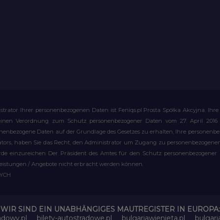
strator Ihrer personenbezogenen Daten ist Feniqs.pl Prosta Spółka Akcyjna. 
meinen Verordnung zum Schutz personenbezogener Daten vom 27. April 2016 al
rsonenbezogene Daten auf der Grundlage des Gesetzes zu erhalten, Ihre personen
rators, haben Sie das Recht, den Administrator um Zugang zu personenbezogenen 
e einzureichen Der Präsident des Amtes für den Schutz personenbezogener Date
leistungen / Angebote nicht erbracht werden können.
WYCH
WIR SIND EIN UNABHÄNGIGES MAUTREGISTER IN EUROPA:
adowy.pl
bilety-autostradowe.pl
bulgariawienieta.pl
bulgari