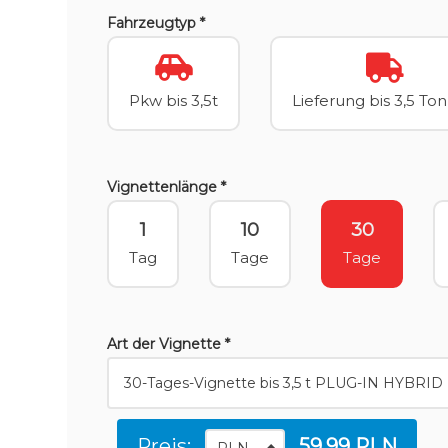
Fahrzeugtyp *
Pkw bis 3,5t
Lieferung bis 3,5 To
Vignettenlänge *
1
10
30
Tag
Tage
Tage
Art der Vignette *
Preis:
59.99 PLN