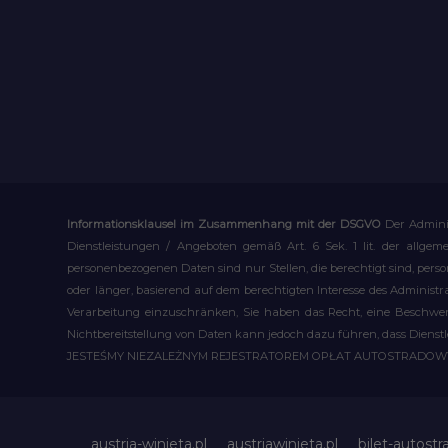
Informationsklausel im Zusammenhang mit der DSGVO
Der Admini
Dienstleistungen / Angeboten gemäß Art. 6 Sek. 1 lit. der allge
personenbezogenen Daten sind nur Stellen, die berechtigt sind, pe
oder länger, basierend auf dem berechtigten Interesse des Administ
Verarbeitung einzuschränken, Sie haben das Recht, eine Beschwerd
Nichtbereitstellung von Daten kann jedoch dazu führen, dass Dienst
JESTEŚMY NIEZALEŻNYM REJESTRATOREM OPŁAT AUTOSTRADO
austria-winieta.pl
austriawinieta.pl
bilet-autostr