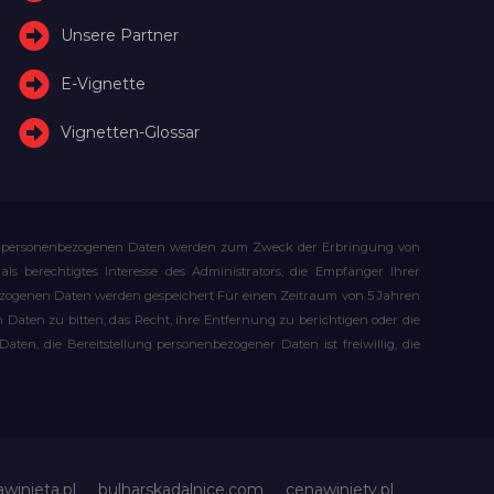
Unsere Partner
E-Vignette
Vignetten-Glossar
Ihre personenbezogenen Daten werden zum Zweck der Erbringung von
s berechtigtes Interesse des Administrators, die Empfänger Ihrer
bezogenen Daten werden gespeichert Für einen Zeitraum von 5 Jahren
Daten zu bitten, das Recht, ihre Entfernung zu berichtigen oder die
n, die Bereitstellung personenbezogener Daten ist freiwillig, die
awinieta.pl
bulharskadalnice.com
cenawiniety.pl