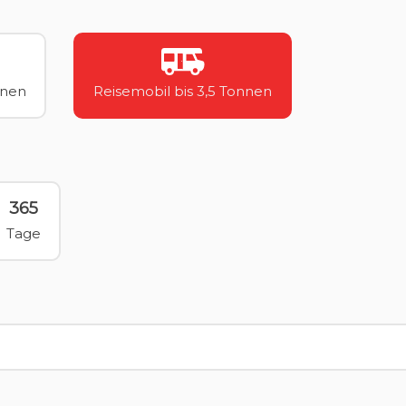
nnen
Reisemobil bis 3,5 Tonnen
365
Tage