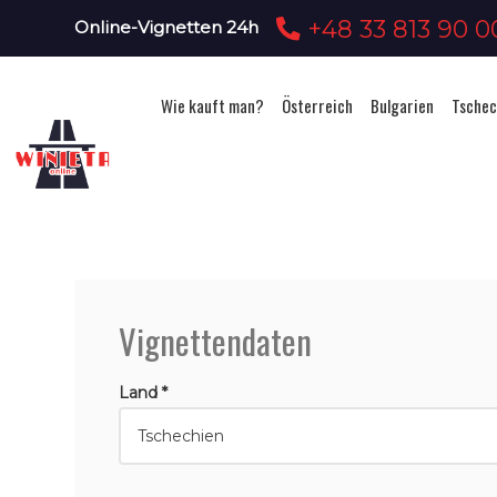
+48 33 813 90 0
Online-Vignetten 24h
Wie kauft man?
Österreich
Bulgarien
Tschec
Vignettendaten
Land *