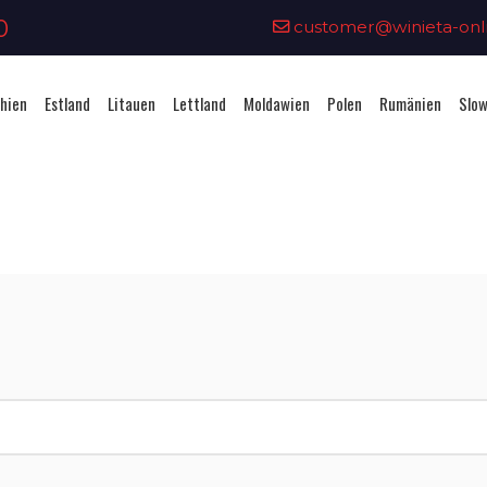
0
customer@winieta-onli
hien
Estland
Litauen
Lettland
Moldawien
Polen
Rumänien
Slow
Vignettenkauf - Tschechien