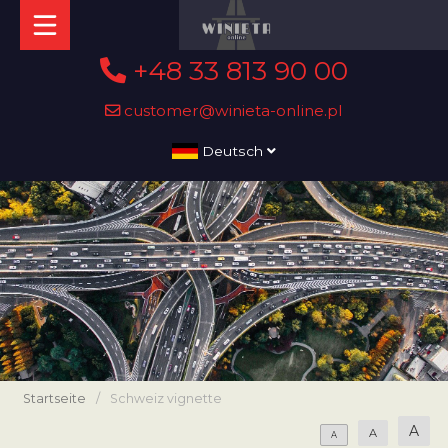
+48 33 813 90 00
customer@winieta-online.pl
Deutsch
Startseite
/
Schweiz vignette
A
A
A