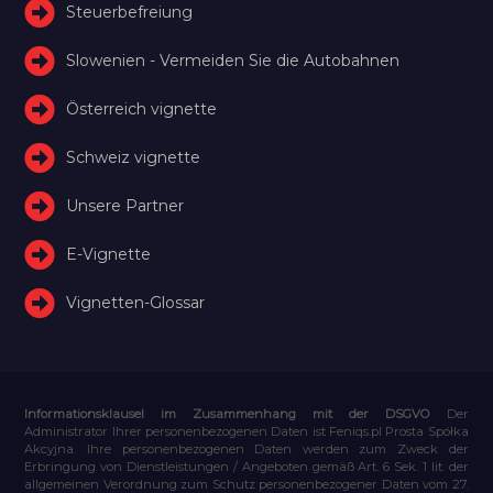
Steuerbefreiung
Slowenien - Vermeiden Sie die Autobahnen
Österreich vignette
Schweiz vignette
Unsere Partner
E-Vignette
Vignetten-Glossar
Informationsklausel im Zusammenhang mit der DSGVO
Der
Administrator Ihrer personenbezogenen Daten ist Feniqs.pl Prosta Spółka
Akcyjna. Ihre personenbezogenen Daten werden zum Zweck der
Erbringung von Dienstleistungen / Angeboten gemäß Art. 6 Sek. 1 lit. der
allgemeinen Verordnung zum Schutz personenbezogener Daten vom 27.