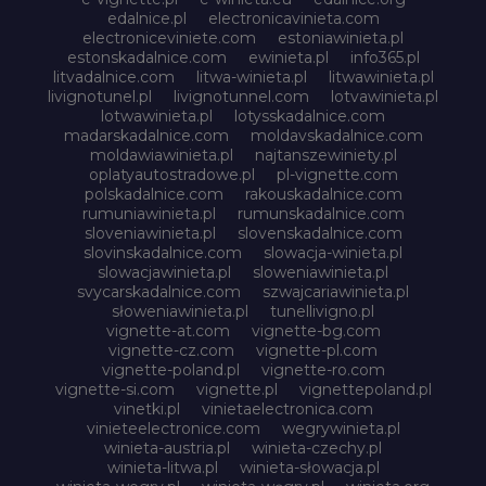
edalnice.pl
electronicavinieta.com
electroniceviniete.com
estoniawinieta.pl
estonskadalnice.com
ewinieta.pl
info365.pl
litvadalnice.com
litwa-winieta.pl
litwawinieta.pl
livignotunel.pl
livignotunnel.com
lotvawinieta.pl
lotwawinieta.pl
lotysskadalnice.com
madarskadalnice.com
moldavskadalnice.com
moldawiawinieta.pl
najtanszewiniety.pl
oplatyautostradowe.pl
pl-vignette.com
polskadalnice.com
rakouskadalnice.com
rumuniawinieta.pl
rumunskadalnice.com
sloveniawinieta.pl
slovenskadalnice.com
slovinskadalnice.com
slowacja-winieta.pl
slowacjawinieta.pl
sloweniawinieta.pl
svycarskadalnice.com
szwajcariawinieta.pl
słoweniawinieta.pl
tunellivigno.pl
vignette-at.com
vignette-bg.com
vignette-cz.com
vignette-pl.com
vignette-poland.pl
vignette-ro.com
vignette-si.com
vignette.pl
vignettepoland.pl
vinetki.pl
vinietaelectronica.com
vinieteelectronice.com
wegrywinieta.pl
winieta-austria.pl
winieta-czechy.pl
winieta-litwa.pl
winieta-słowacja.pl