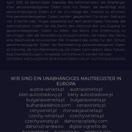
April 2016 als berechtigtes Interesse des Administrators, die Empfänger
Ihrer personenbezogenen Daten sind nur Stellen, die berechtigt sind,
personenbezogene Daten auf der Grundlage des Gesetzes zu erhalten,
Ihre personenbezogenen Daten werden gespeichert Für einen Zeitraum
von 5 Jahren oder länger, basierend auf dem berechtigten Interesse des
Administrators, haben Sie das Recht, den Administrator um Zugang zu
personenbezogenen Daten zu bitten, das Recht, ihre Entfernung zu
berichtigen oder die Verarbeitung einzuschränken, Sie haben das Recht,
eine Beschwerde einzureichen Der Präsident des Amtes für den Schutz
personenbezogener Daten, die Bereitstellung personenbezogener Daten
ist freiwillig, die Nichtbereitstellung von Daten kann jedoch dazu führen,
dass Dienstleistungen / Angebote nicht erbracht werden können.
JESTEŚMY NIEZALEŻNYM REJESTRATOREM OPŁAT AUTOSTRADOWYCH
WIR SIND EIN UNABHÄNGIGES MAUTREGISTER IN
EUROPA:
austria-winieta.pl
austriawinieta.pl
bilet-autostradowy.pl
bilety-autostradowe.pl
bulgariawienieta.pl
bulgariawinieta.pl
bulharskadalnice.com
cenawiniety.pl
cenywiniet.pl
chorwacjawinieta.pl
czechy-winieta.pl
czechywinieta.pl
czechywiniety.pl
dalnicnipoplatky.com
dalnicniznamka.eu
digital-vignette.de
e-vignette.pl
e-winieta.eu
edalnice.org