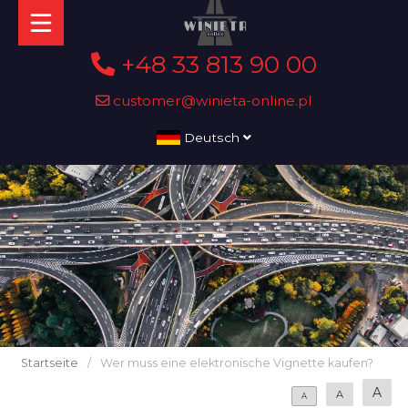
+48 33 813 90 00
customer@winieta-online.pl
Deutsch
Startseite
/
Wer muss eine elektronische Vignette kaufen?
A
A
A