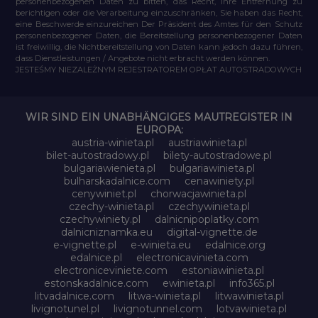
personenbezogenen Daten zu bitten, das Recht, ihre Entfernung zu
berichtigen oder die Verarbeitung einzuschränken, Sie haben das Recht,
eine Beschwerde einzureichen Der Präsident des Amtes für den Schutz
personenbezogener Daten, die Bereitstellung personenbezogener Daten
ist freiwillig, die Nichtbereitstellung von Daten kann jedoch dazu führen,
dass Dienstleistungen / Angebote nicht erbracht werden können.
JESTEŚMY NIEZALEŻNYM REJESTRATOREM OPŁAT AUTOSTRADOWYCH
WIR SIND EIN UNABHÄNGIGES MAUTREGISTER IN
EUROPA:
austria-winieta.pl
austriawinieta.pl
bilet-autostradowy.pl
bilety-autostradowe.pl
bulgariawienieta.pl
bulgariawinieta.pl
bulharskadalnice.com
cenawiniety.pl
cenywiniet.pl
chorwacjawinieta.pl
czechy-winieta.pl
czechywinieta.pl
czechywiniety.pl
dalnicnipoplatky.com
dalnicniznamka.eu
digital-vignette.de
e-vignette.pl
e-winieta.eu
edalnice.org
edalnice.pl
electronicavinieta.com
electroniceviniete.com
estoniawinieta.pl
estonskadalnice.com
ewinieta.pl
info365.pl
litvadalnice.com
litwa-winieta.pl
litwawinieta.pl
livignotunel.pl
livignotunnel.com
lotvawinieta.pl