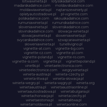
lotwawinieta.pl
lotysskadalnice.com
madarskadalnice.com
moldavskadalnice.com
moldawiawinieta.pl
najtanszewiniety.pl
oplatyautostradowe.pl
pl-vignette.com
polskadalnice.com
rakouskadalnice.com
rumuniawinieta.pl
rumunskadalnice.com
sloveniawinieta.pl
slovenskadalnice.com
slovinskadalnice.com
slowacja-winieta.pl
slowacjawinieta.pl
sloweniawinieta.pl
svycarskadalnice.com
szwajcariawinieta.pl
słoweniawinieta.pl
tunellivigno.pl
vignette-at.com
vignette-bg.com
vignette-cz.com
vignette-pl.com
vignette-poland.pl
vignette-ro.com
vignette-si.com
vignette.pl
vignettepoland.pl
vinetki.pl
vinietaelectronica.com
vinieteelectronice.com
wegrywinieta.pl
winieta-austria.pl
winieta-czechy.pl
winieta-litwa.pl
winieta-słowacja.pl
winieta-wegry.pl
winieta-węgry.pl
winieta.org
winietaaustria.pl
winietaaustriaonline.pl
winietaautostradowa.pl
winietabulgaria.pl
winietachorwacja.pl
winietaczechy.pl
winietaestonia.pl
winietalitwa.pl
winietamoldawia.pl
winietaonline.com