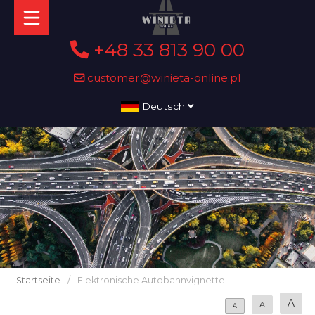
+48 33 813 90 00
customer@winieta-online.pl
Deutsch
Startseite
/
Elektronische Autobahnvignette
A
A
A