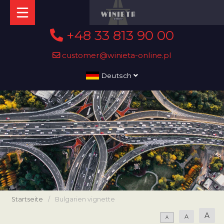
+48 33 813 90 00
customer@winieta-online.pl
Deutsch
Startseite
/
Bulgarien vignette
A
A
A