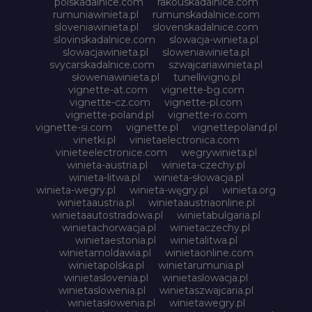
polskadalnice.com
rakouskadalnice.com
rumuniawinieta.pl
rumunskadalnice.com
sloveniawinieta.pl
slovenskadalnice.com
slovinskadalnice.com
slowacja-winieta.pl
slowacjawinieta.pl
sloweniawinieta.pl
svycarskadalnice.com
szwajcariawinieta.pl
słoweniawinieta.pl
tunellivigno.pl
vignette-at.com
vignette-bg.com
vignette-cz.com
vignette-pl.com
vignette-poland.pl
vignette-ro.com
vignette-si.com
vignette.pl
vignettepoland.pl
vinetki.pl
vinietaelectronica.com
vinieteelectronice.com
wegrywinieta.pl
winieta-austria.pl
winieta-czechy.pl
winieta-litwa.pl
winieta-słowacja.pl
winieta-wegry.pl
winieta-węgry.pl
winieta.org
winietaaustria.pl
winietaaustriaonline.pl
winietaautostradowa.pl
winietabulgaria.pl
winietachorwacja.pl
winietaczechy.pl
winietaestonia.pl
winietalitwa.pl
winietamoldawia.pl
winietaonline.com
winietapolska.pl
winietarumunia.pl
winietaslovenia.pl
winietaslowacja.pl
winietaslowenia.pl
winietaszwajcaria.pl
winietasłowenia.pl
winietawegry.pl