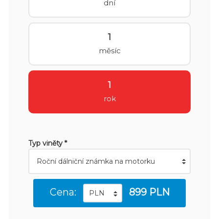
dní
1
měsíc
1
rok
Typ viněty *
Cena:
899 PLN