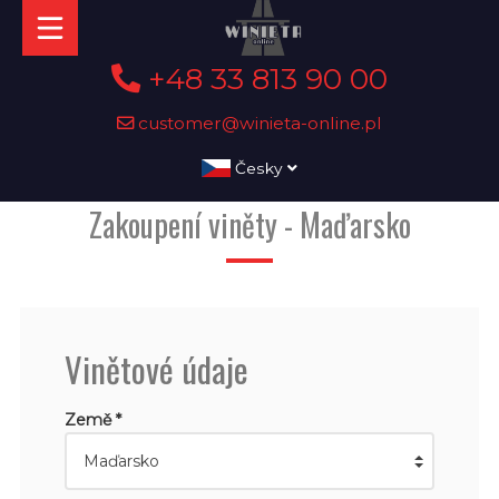
+48 33 813 90 00
customer@winieta-online.pl
Česky
Zakoupení viněty - Maďarsko
Vinětové údaje
Země *