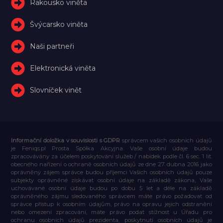
Rakousko viněta
Švýcarsko viněta
Naši partneři
Elektronická viněta
Slovníček vinět
Informační doložka v souvislosti s GDPR
správcem vašich osobních údajů
je Feniqs.pl Prosta Spółka Akcyjna. Vaše osobní údaje budou
zpracovávány za účelem poskytování služeb / nabídek podle čl. 6 sec. 1 lit.
obecného nařízení o ochraně osobních údajů ze dne 27. dubna 2016 jako
oprávněný zájem správce budou příjemci Vašich osobních údajů pouze
subjekty oprávněné získávat osobní údaje na základě zákona, Vaše
uchovávané osobní údaje budou po dobu 5 let a déle na základě
oprávněného zájmu sledovaného správcem máte právo požadovat od
správce přístup k osobním údajům, právo na opravu jejich odstranění
nebo omezení zpracování, máte právo podat stížnost u Úřadu pro
ochranu osobních údajů prezidenta, poskytnutí osobních údajů je