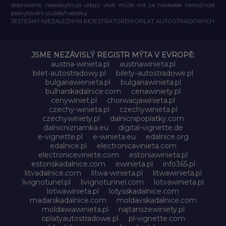
dobrovolné, neposkytnutí údajů však může mít za následek nemožnost
poskytování služeb/nabídky.
JESTEŚMY NIEZALEŻNYM REJESTRATOREM OPŁAT AUTOSTRADOWYCH
JSME NEZÁVISLÝ REGISTR MÝTA V EVROPĚ:
austria-winieta.pl
austriawinieta.pl
bilet-autostradowy.pl
bilety-autostradowe.pl
bulgariawienieta.pl
bulgariawinieta.pl
bulharskadalnice.com
cenawiniety.pl
cenywiniet.pl
chorwacjawinieta.pl
czechy-winieta.pl
czechywinieta.pl
czechywiniety.pl
dalnicnipoplatky.com
dalnicniznamka.eu
digital-vignette.de
e-vignette.pl
e-winieta.eu
edalnice.org
edalnice.pl
electronicavinieta.com
electroniceviniete.com
estoniawinieta.pl
estonskadalnice.com
ewinieta.pl
info365.pl
litvadalnice.com
litwa-winieta.pl
litwawinieta.pl
livignotunel.pl
livignotunnel.com
lotvawinieta.pl
lotwawinieta.pl
lotysskadalnice.com
madarskadalnice.com
moldavskadalnice.com
moldawiawinieta.pl
najtanszewiniety.pl
oplatyautostradowe.pl
pl-vignette.com