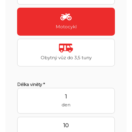
Motocykl
Obytný vůz do 3,5 tuny
Délka viněty *
1
den
10