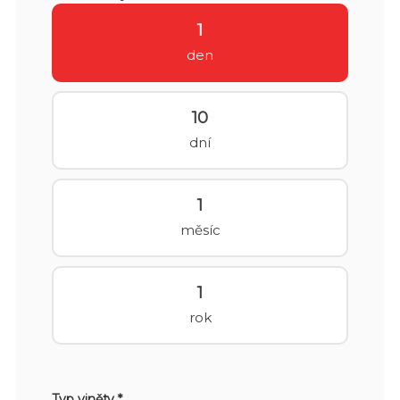
1
den
10
dní
1
měsíc
1
rok
Typ viněty *