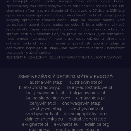
je Feniqs.pl Prosta Spółka Akcyjna. Vaše osobní údaje budou
zpracovávány za účelem poskytování služeb / nabídek podle čl. 6 sec. 1 lit.
obecného nařízení o ochraně osobních údajů ze dne 27. dubna 2016 jako
oprávněný zájem správce budou příjemci Vašich osobních údajů pouze
subjekty oprávněné získávat osobní údaje na základě zákona, Vaše
uchovávané osobní údaje budou po dobu 5 let a déle na základě
oprávněného zájmu sledovaného správcem máte právo požadovat od
správce přístup k osobním údajům, právo na opravu jejich odstranění
nebo omezení zpracování, máte právo podat stížnost u Úřadu pro
ochranu osobních údajů prezidenta, poskytnutí osobních údajů je
dobrovolné, neposkytnutí údajů však může mít za následek nemožnost
poskytování služeb/nabídky.
JESTEŚMY NIEZALEŻNYM REJESTRATOREM OPŁAT AUTOSTRADOWYCH
JSME NEZÁVISLÝ REGISTR MÝTA V EVROPĚ:
austria-winieta.pl
austriawinieta.pl
bilet-autostradowy.pl
bilety-autostradowe.pl
bulgariawienieta.pl
bulgariawinieta.pl
bulharskadalnice.com
cenawiniety.pl
cenywiniet.pl
chorwacjawinieta.pl
czechy-winieta.pl
czechywinieta.pl
czechywiniety.pl
dalnicnipoplatky.com
dalnicniznamka.eu
digital-vignette.de
e-vignette.pl
e-winieta.eu
edalnice.org
edalnice.pl
electronicavinieta.com