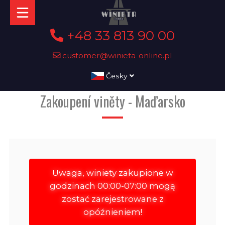
+48 33 813 90 00
customer@winieta-online.pl
Česky
Zakoupení viněty - Maďarsko
Uwaga, winiety zakupione w
godzinach 00:00-07:00 mogą
zostać zarejestrowane z
opóźnieniem!