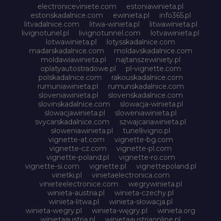
electroniceviniete.com
estoniawinieta.pl
estonskadalnice.com
ewinieta.pl
info365.pl
litvadalnice.com
litwa-winieta.pl
litwawinieta.pl
livignotunel.pl
livignotunnel.com
lotvawinieta.pl
lotwawinieta.pl
lotysskadalnice.com
madarskadalnice.com
moldavskadalnice.com
moldawiawinieta.pl
najtanszewiniety.pl
oplatyautostradowe.pl
pl-vignette.com
polskadalnice.com
rakouskadalnice.com
rumuniawinieta.pl
rumunskadalnice.com
sloveniawinieta.pl
slovenskadalnice.com
slovinskadalnice.com
slowacja-winieta.pl
slowacjawinieta.pl
sloweniawinieta.pl
svycarskadalnice.com
szwajcariawinieta.pl
słoweniawinieta.pl
tunellivigno.pl
vignette-at.com
vignette-bg.com
vignette-cz.com
vignette-pl.com
vignette-poland.pl
vignette-ro.com
vignette-si.com
vignette.pl
vignettepoland.pl
vinetki.pl
vinietaelectronica.com
vinieteelectronice.com
wegrywinieta.pl
winieta-austria.pl
winieta-czechy.pl
winieta-litwa.pl
winieta-słowacja.pl
winieta-wegry.pl
winieta-węgry.pl
winieta.org
winietaaustria.pl
winietaaustriaonline.pl