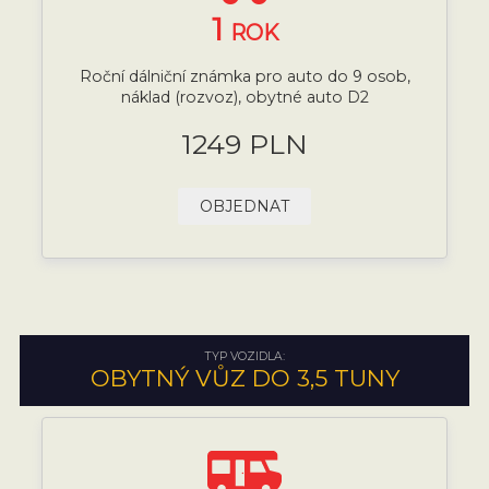
1
ROK
Roční dálniční známka pro auto do 9 osob,
náklad (rozvoz), obytné auto D2
1249 PLN
OBJEDNAT
TYP VOZIDLA:
OBYTNÝ VŮZ DO 3,5 TUNY