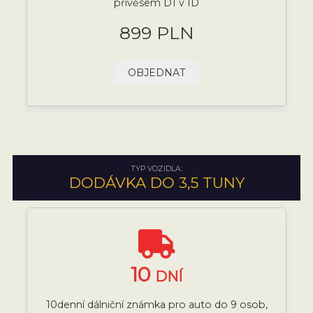
přívěsem D1 v ID
899 PLN
OBJEDNAT
TYP VOZIDLA:
DODÁVKA DO 3,5 TUNY
10
DNÍ
10denní dálniční známka pro auto do 9 osob,