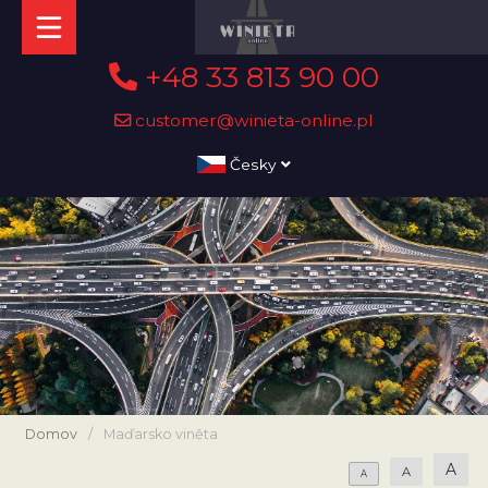
+48 33 813 90 00
customer@winieta-online.pl
Česky
Domov
/
Maďarsko viněta
A
A
A